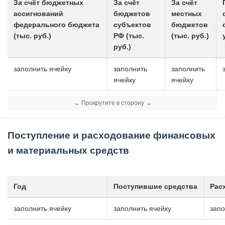
За счёт бюджетных
За счёт
За счёт
ассигнований
бюджетов
местных
федерального бюджета
субъектов
бюджетов
(тыс. руб.)
РФ (тыс.
(тыс. руб.)
руб.)
заполнить ячейку
заполнить
заполнить
ячейку
ячейку
Поступление и расходование финансовых
и материальных средств
Год
Поступившие средства
Рас
заполнить ячейку
заполнить ячейку
запо